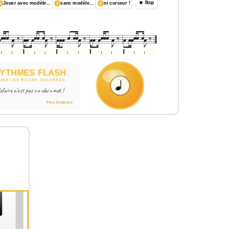
est requise, aucun compte à créer, et surtout,
ronnement sécurisé où parents et enseignants
ançais et anglais, puzzles rythmiques
e notes
et mathématiques musicales, calcul de demi-
es et mineures), séquences d'intervalles et de
armonies, BatterieGnome (batterie virtuelle),
 adaptée aux débutants comme aux musiciens