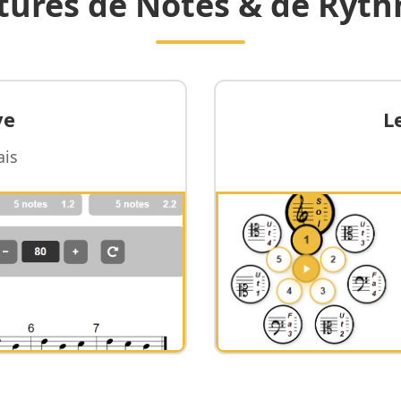
tures de Notes & de Ryt
ve
L
ais