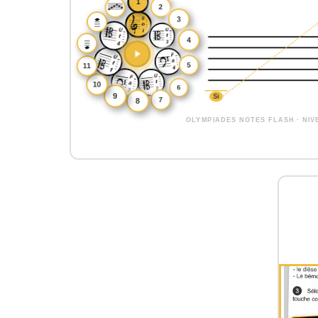
Le site se distingue par sa philosophie centrée
aucune publicité ne vient perturber l'expér
peuvent laisser les enfants naviguer sans risq
Outils d'apprentissage musical proposés :
•
Lecture de notes et de rythmes
: Exercices 
•
Entraînement de l'écoute et de la mémoir
•
Théorie musicale
: Labyrinthe chromatique
tons, visualisation des notes au piano et au 
tierces
•
Outils pratiques
: MétroGnome (métronome in
métronomes simplifiés et avancés, papiers à m
Tous ces outils sont conçus pour offrir une
e