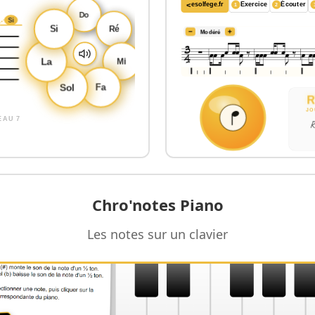
 sur l'
accessibilité
et la
sécurité
: aucune inscription n'
ience d'apprentissage. Cette approche garantit un envi
ue.
progressifs avec 7 clés différentes, lecture relative en fr
e
: Séquences musicales à mémoriser, dictées de noms d
 pour les demi-tons et enharmonies, quiz rythmiques 
Chro'notes Piano
violoncelle, construction de gammes et tonalités (majeur
Les notes sur un clavier
teractif avancé), clavier virtuel avec toutes les enh
usique téléchargeables, visioconférence Jitsi Meet
xpérience d'apprentissage complète et progressive
,