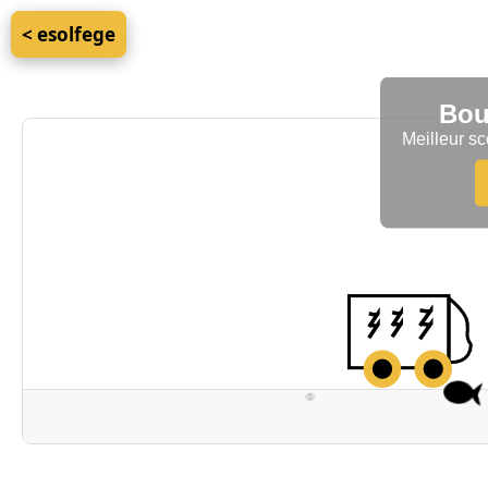
< esolfege
Bou
Meilleur sc
°
°